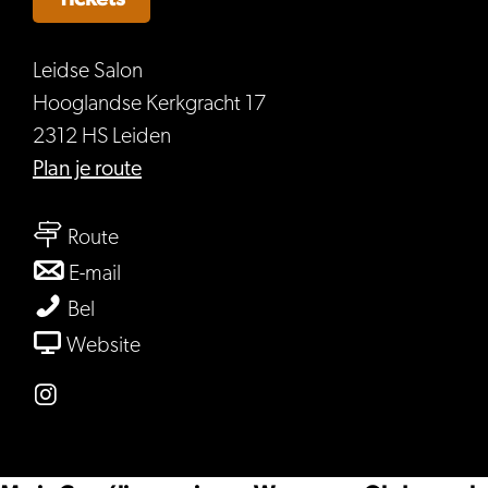
Leidse Salon
Hooglandse Kerkgracht 17
2312 HS Leiden
naar
Plan je route
Op
naar
reis
Route
Op
met
naar
E-mail
reis
een
Op
Op
Bel
met
hofdame
reis
reis
van
Website
een
met
met
Op
hofdame
een
een
reis
Instagram
hofdame
hofdame
met
Op
een
reis