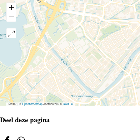
Leaflet
|
©
OpenStreetMap
contributors ©
CARTO
Deel deze pagina