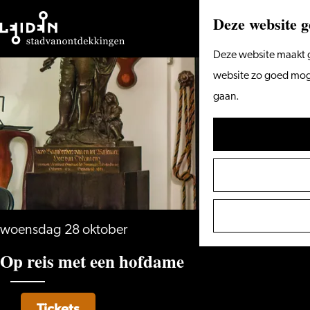
Deze website g
Ga
Deze website maakt g
naar
website zo goed mogel
de
gaan.
homepage
woensdag 28 oktober
Op reis met een hofdame
Tickets