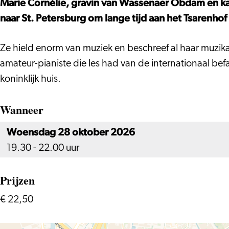
Marie Cornélie, gravin van Wassenaer Obdam en kas
hofdame
met
naar St. Petersburg om lange tijd aan het Tsarenhof 
een
hofdame
Ze hield enorm van muziek en beschreef al haar muzik
amateur-pianiste die les had van de internationaal 
koninklijk huis.
Wanneer
Woensdag 28 oktober 2026
19.30 - 22.00 uur
Prijzen
€ 22,50