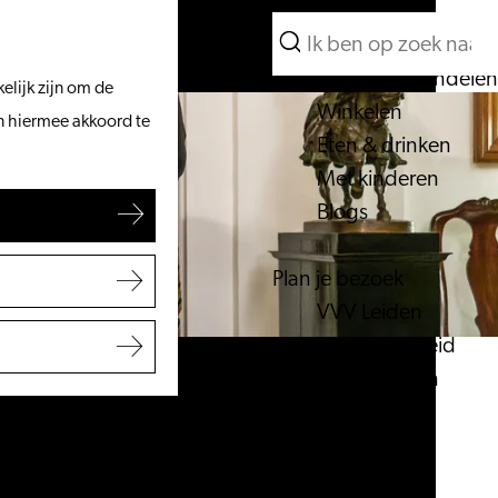
Wat te doen
Zoeken
Vanaf het water
Menu
Zoeken
Fietsen & wandelen
elijk zijn om de
Winkelen
an hiermee akkoord te
Eten & drinken
Met kinderen
Blogs
Plan je bezoek
VVV Leiden
Bereikbaarheid
Overnachten
Regio Leiden