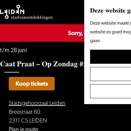
Deze website g
Ga
Deze website maakt g
Sorry, deze activiteit is
naar
website zo goed mogel
de
gaan.
homepage
t/m 28 juni
Caat Praat – Op Zondag #5
Koop tickets
Stadsgehoorzaal Leiden
Breestraat 60
2311 CS LEIDEN
naar
Plan je route