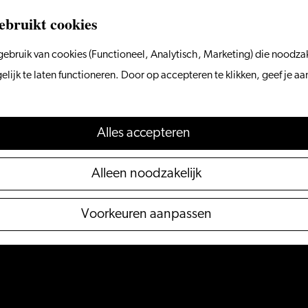
ebruikt cookies
ebruik van cookies (Functioneel, Analytisch, Marketing) die noodzak
 niet meer beschikbaar. Bekijk het
actuele aanbod
voo
ijk te laten functioneren. Door op accepteren te klikken, geef je a
Alles accepteren
Alleen noodzakelijk
Voorkeuren aanpassen