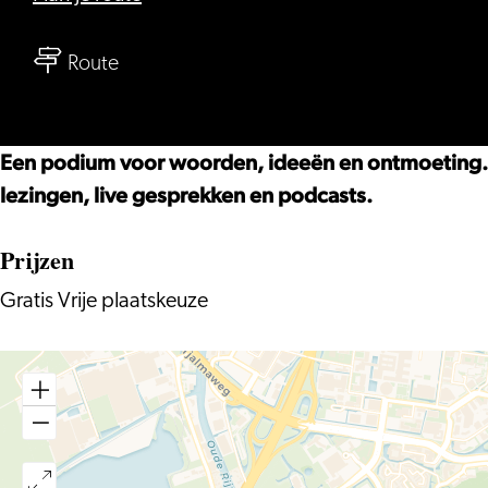
Caat
naar
Praat
Route
Caat
–
Praat
Op
–
Zondag
Een podium voor woorden, ideeën en ontmoeting. Ca
Op
#5
lezingen, live gesprekken en podcasts.
Zondag
Prijzen
#5
Gratis Vrije plaatskeuze