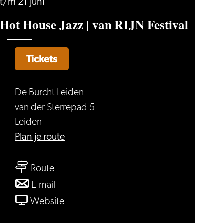
t/m 21 juni
Hot House Jazz | van RIJN Festival
Tickets
De Burcht Leiden
van der Sterrepad 5
Leiden
naar
Plan je route
Hot
naar
House
Route
Hot
Jazz
naar
E-mail
House
|
Hot
van
Website
Jazz
van
House
Hot