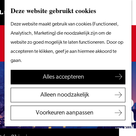
Vanaf het water
Deze website gebruikt cookies
Zoeken
Fietsen &
Menu
Zoeken
Ga
Deze website maakt gebruik van cookies (Functioneel,
wandelen
naar
Sorry, deze activiteit is niet meer beschikbaar.
Analytisch, Marketing) die noodzakelijk zijn om de
Winkelen
de
Bekijk het
actuele aanbod
voor de beschikbare
website zo goed mogelijk te laten functioneren. Door op
Eten & drinken
homepage
opties.
accepteren te klikken, geef je aan hiermee akkoord te
Met kinderen
gaan.
Blogs
Alles accepteren
Plan je bezoek
VVV Leiden
Alleen noodzakelijk
Bereikbaarheid
Overnachten
Voorkeuren aanpassen
Regio Leiden