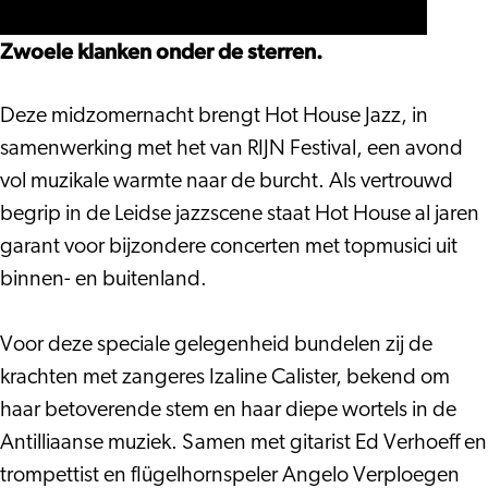
|
RIJN
Jazz
House
van
Festival
|
Jazz
Zwoele klanken onder de sterren.
RIJN
van
|
Festival
RIJN
van
Deze midzomernacht brengt Hot House Jazz, in
Festival
RIJN
samenwerking met het van RIJN Festival, een avond
Festival
vol muzikale warmte naar de burcht. Als vertrouwd
begrip in de Leidse jazzscene staat Hot House al jaren
garant voor bijzondere concerten met topmusici uit
binnen- en buitenland.
Voor deze speciale gelegenheid bundelen zij de
krachten met zangeres Izaline Calister, bekend om
haar betoverende stem en haar diepe wortels in de
Antilliaanse muziek. Samen met gitarist Ed Verhoeff en
trompettist en flügelhornspeler Angelo Verploegen