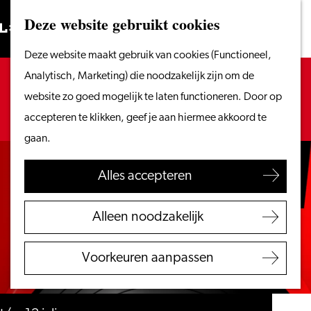
Vanaf het water
Deze website gebruikt cookies
Zoeken
Fietsen &
Menu
Zoeken
Ga
Deze website maakt gebruik van cookies (Functioneel,
wandelen
naar
Sorry, deze activiteit is niet meer beschikbaar.
Analytisch, Marketing) die noodzakelijk zijn om de
Winkelen
de
Bekijk het
actuele aanbod
voor de beschikbare
website zo goed mogelijk te laten functioneren. Door op
Eten & drinken
homepage
opties.
accepteren te klikken, geef je aan hiermee akkoord te
Met kinderen
gaan.
Blogs
Alles accepteren
Plan je bezoek
VVV Leiden
Alleen noodzakelijk
Bereikbaarheid
Overnachten
Voorkeuren aanpassen
Regio Leiden