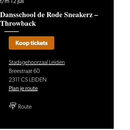
t/m 12 juli
Dansschool de Rode Sneakerz –
Throwback
Koop tickets
Stadsgehoorzaal Leiden
Breestraat 60
2311 CS LEIDEN
naar
Plan je route
Dansschool
naar
de
Route
Dansschool
Rode
de
Sneakerz