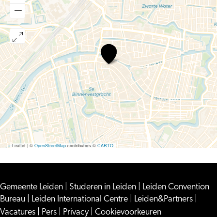
Dansschool
de
Rode
Sneakerz
–
Throwback
Leaflet
|
©
OpenStreetMap
contributors ©
CARTO
Gemeente Leiden
|
Studeren in Leiden
|
Leiden Convention
Bureau
|
Leiden International Centre
|
Leiden&Partners
|
Vacatures
|
Pers
|
Privacy
|
Cookievoorkeuren