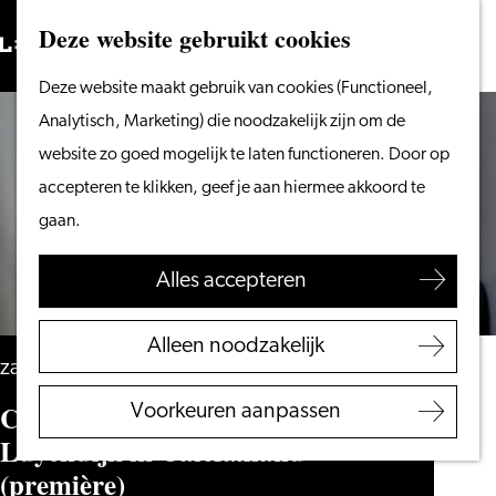
Vanaf het water
Deze website gebruikt cookies
Zoeken
Fietsen &
Menu
Zoeken
Ga
Deze website maakt gebruik van cookies (Functioneel,
wandelen
naar
Analytisch, Marketing) die noodzakelijk zijn om de
Winkelen
de
website zo goed mogelijk te laten functioneren. Door op
Eten & drinken
homepage
accepteren te klikken, geef je aan hiermee akkoord te
Met kinderen
gaan.
Blogs
Alles accepteren
Plan je bezoek
VVV Leiden
Alleen noodzakelijk
Bereikbaarheid
zaterdag 3 april 2027
Overnachten
Calefax & Joris Luyendijk – Joris
Voorkeuren aanpassen
Regio Leiden
Luyendijk in Calefaxland
(première)