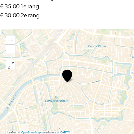
€ 35,00 1e rang
€ 30,00 2e rang
Calefax
&
Joris
Luyendijk
–
Joris
Luyendijk
in
Calefaxland
(première)
Leaflet
|
©
OpenStreetMap
contributors ©
CARTO