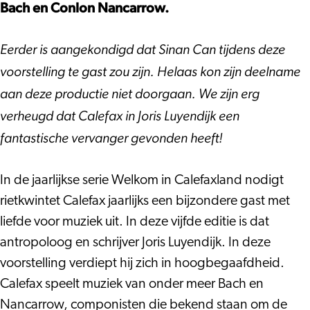
Joris
in
Bach en Conlon Nancarrow.
Luyendijk
Calefaxland
in
(première)
Eerder is aangekondigd dat Sinan Can tijdens deze
Calefaxland
voorstelling te gast zou zijn. Helaas kon zijn deelname
(première)
aan deze productie niet doorgaan. We zijn erg
verheugd dat Calefax in Joris Luyendijk een
fantastische vervanger gevonden heeft!
In de jaarlijkse serie Welkom in Calefaxland nodigt
rietkwintet Calefax jaarlijks een bijzondere gast met
liefde voor muziek uit. In deze vijfde editie is dat
antropoloog en schrijver Joris Luyendijk. In deze
voorstelling verdiept hij zich in hoogbegaafdheid.
Calefax speelt muziek van onder meer Bach en
Nancarrow, componisten die bekend staan om de