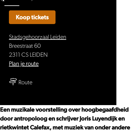
Koop tickets
Stadsgehoorzaal Leiden
Breestraat 60
2311 CS LEIDEN
naar
Plan je route
Calefax
naar
&
Route
Calefax
Joris
&
Luyendijk
Joris
–
Een muzikale voorstelling over hoogbegaafdheid
Luyendijk
Joris
door antropoloog en schrijver Joris Luyendijk en
–
Luyendijk
rietkwintet Calefax, met muziek van onder andere