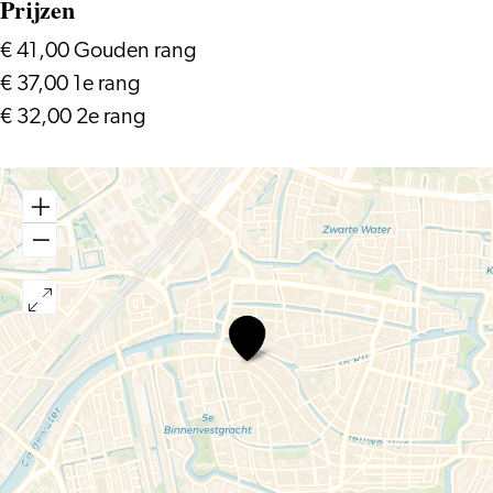
Prijzen
€ 41,00 Gouden rang
€ 37,00 1e rang
€ 32,00 2e rang
Van
Baerle
Trio
–
Brahms,
Keuris
&
Schumann