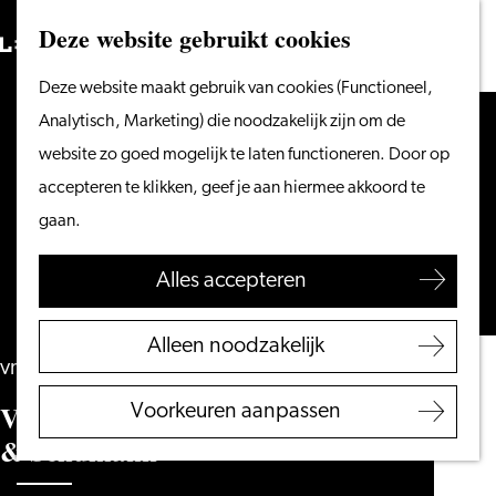
Vanaf het water
Deze website gebruikt cookies
Zoeken
Fietsen &
Menu
Zoeken
Ga
Deze website maakt gebruik van cookies (Functioneel,
wandelen
naar
Analytisch, Marketing) die noodzakelijk zijn om de
Winkelen
de
website zo goed mogelijk te laten functioneren. Door op
Eten & drinken
homepage
accepteren te klikken, geef je aan hiermee akkoord te
Met kinderen
gaan.
Blogs
Alles accepteren
Plan je bezoek
VVV Leiden
Alleen noodzakelijk
Bereikbaarheid
vrijdag 9 april 2027
Overnachten
Van Baerle Trio – Brahms, Keuris
Voorkeuren aanpassen
Regio Leiden
& Schumann