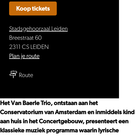
Koop tickets
Stadsgehoorzaal Leiden
Breestraat 60
2311 CS LEIDEN
naar
Plan je route
Van
naar
Baerle
Route
Van
Trio
Baerle
–
Trio
Brahms,
Het Van Baerle Trio, ontstaan aan het
–
Keuris
Conservatorium van Amsterdam en inmiddels kind
Brahms,
&
aan huis in het Concertgebouw, presenteert een
Keuris
Schumann
klassieke muziek programma waarin lyrische