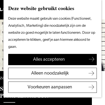
Vanaf het water
Deze website gebruikt cookies
Zoeken
Fietsen &
Menu
Zoeken
Ga
Deze website maakt gebruik van cookies (Functioneel,
wandelen
naar
Analytisch, Marketing) die noodzakelijk zijn om de
Winkelen
de
website zo goed mogelijk te laten functioneren. Door op
Eten & drinken
homepage
accepteren te klikken, geef je aan hiermee akkoord te
Met kinderen
gaan.
Blogs
Alles accepteren
Plan je bezoek
VVV Leiden
Alleen noodzakelijk
Bereikbaarheid
zaterdag 27 maart 2027
Overnachten
SlodDe & VoS op boevenpad (3+) –
Voorkeuren aanpassen
Regio Leiden
Peuter Kleuter Pret