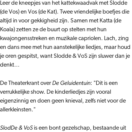
–
Kleuter
Leer de kneepjes van het kattekwaadvak met Slodde
Peuter
Pret
(de Vos) en Vos (de Kat). Twee vriendelijke boefjes die
Kleuter
altijd in voor gekkigheid zijn. Samen met Katta (de
Pret
Koala) zetten ze de buurt op stelten met hun
kwajongensstreken en muzikale capriolen. Lach, zing
en dans mee met hun aanstekelijke liedjes, maar houd
je oren gespitst, want Slodde & VoS zijn sluwer dan je
denkt…
De Geluidentuin
De Theaterkrant over
: "Dit is een
verrukkelijke show. De kinderliedjes zijn vooral
eigenzinnig en doen geen knieval, zelfs niet voor de
allerkleinsten."
SlodDe & VoS
is een bont gezelschap, bestaande uit