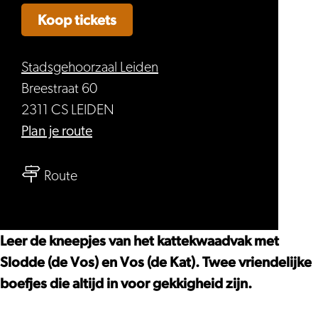
Koop tickets
Stadsgehoorzaal Leiden
Breestraat 60
2311 CS LEIDEN
naar
Plan je route
SlodDe
naar
&
Route
SlodDe
VoS
&
op
VoS
boevenpad
Leer de kneepjes van het kattekwaadvak met
op
(3+)
Slodde (de Vos) en Vos (de Kat). Twee vriendelijke
boevenpad
–
boefjes die altijd in voor gekkigheid zijn.
(3+)
Peuter