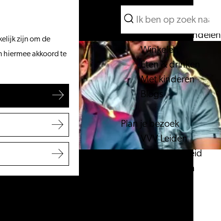
Wat te doen
Zoeken
Vanaf het water
Menu
Zoeken
Fietsen & wandelen
elijk zijn om de
Winkelen
an hiermee akkoord te
Eten & drinken
Met kinderen
Blogs
Plan je bezoek
VVV Leiden
Bereikbaarheid
Overnachten
Regio Leiden