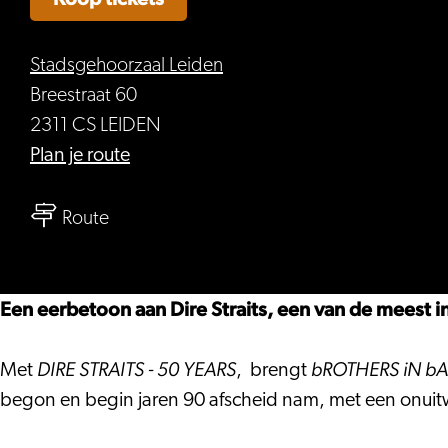
Stadsgehoorzaal Leiden
Breestraat 60
2311 CS LEIDEN
naar
Plan je route
bROTHERS
naar
iN
Route
bROTHERS
bAND
iN
–
bAND
BROTHER
Een eerbetoon aan Dire Straits, een van de meest i
–
IN
BROTHER
ARMS
DIRE STRAITS - 50 YEARS
bROTHERS iN b
Met
, brengt
IN
50th
begon en begin jaren 90 afscheid nam, met een onuit
ARMS
Anniversary