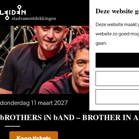
Deze website g
Ga
Deze website maakt g
naar
website zo goed mogel
de
gaan.
homepage
donderdag 11 maart 2027
bROTHERS iN bAND – BROTHER IN AR
Koop tickets