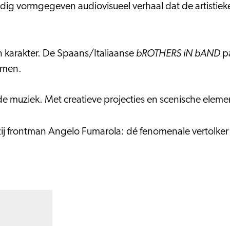
dig vormgegeven audiovisueel verhaal dat de artistieke
bROTHERS iN bAND
en karakter. De Spaans/Italiaanse
pa
omen.
e muziek. Met creatieve projecties en scenische elemen
ij frontman Angelo Fumarola: dé fenomenale vertolker v