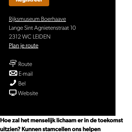
Rijksmuseum Boerhaave
Lange Sint Agnietenstraat 10
2312 WC LEIDEN
naar
Plan je route
Body
naar
Futures
Route
Body
naar
E-mail
Futures
Body
Body
Bel
Futures
Futures
van
Website
Body
Futures
Hoe zal het menselijk lichaam er in de toekomst
uitzien? Kunnen stamcellen ons helpen