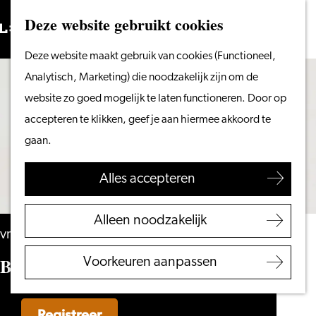
Vanaf het water
Deze website gebruikt cookies
Zoeken
Fietsen &
Menu
Zoeken
Ga
Deze website maakt gebruik van cookies (Functioneel,
wandelen
naar
Analytisch, Marketing) die noodzakelijk zijn om de
Winkelen
de
website zo goed mogelijk te laten functioneren. Door op
Eten & drinken
homepage
accepteren te klikken, geef je aan hiermee akkoord te
Met kinderen
gaan.
Blogs
Alles accepteren
Plan je bezoek
VVV Leiden
Alleen noodzakelijk
Bereikbaarheid
vrijdag 18 september
Overnachten
Body Futures
Voorkeuren aanpassen
Regio Leiden
Registreer