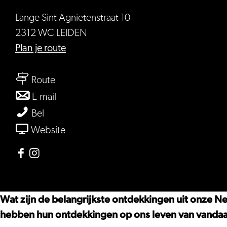
Lange Sint Agnietenstraat 10
2312 WC LEIDEN
naar
Plan je route
Rijksmuseum
naar
Boerhaave
Route
Rijksmuseum
naar
E-mail
Boerhaave
Rijksmuseum
Rijksmuseum
Bel
Boerhaave
Boerhaave
van
Website
Rijksmuseum
Boerhaave
Facebook
Instagram
Rijksmuseum
Rijksmuseum
Boerhaave
Boerhaave
Wat zijn de belangrijkste ontdekkingen uit onze
hebben hun ontdekkingen op ons leven van vanda