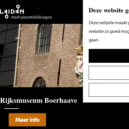
Deze website g
Ga
Deze website maakt g
naar
website zo goed mogel
de
gaan.
homepage
Rijksmuseum Boerhaave
Meer info