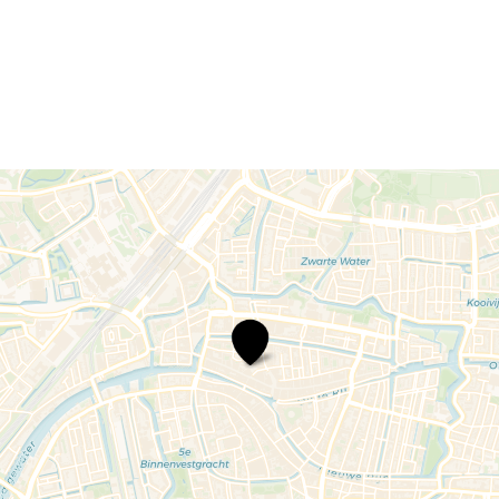
Rijksmuseum
Boerhaave