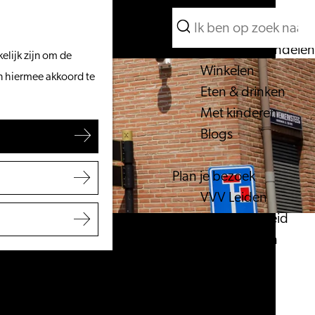
Wat te doen
Zoeken
Vanaf het water
Menu
Zoeken
Fietsen & wandelen
elijk zijn om de
Winkelen
an hiermee akkoord te
Eten & drinken
Met kinderen
Blogs
Plan je bezoek
VVV Leiden
Bereikbaarheid
Overnachten
Regio Leiden