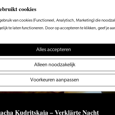
ebruikt cookies
ebruik van cookies (Functioneel, Analytisch, Marketing) die noodzak
 niet meer beschikbaar. Bekijk het
actuele aanbod
voo
ijk te laten functioneren. Door op accepteren te klikken, geef je a
Alles accepteren
Alleen noodzakelijk
Voorkeuren aanpassen
acha Kudritskaja – Verklärte Nacht