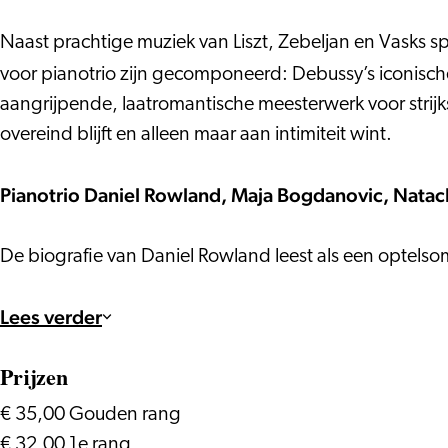
Natacha
–
Kudritskaja
Verklärte
Naast prachtige muziek van Liszt, Zebeljan en Vasks 
–
Nacht
voor pianotrio zijn gecomponeerd: Debussy’s iconisc
Verklärte
aangrijpende, laatromantische meesterwerk voor strij
Nacht
overeind blijft en alleen maar aan intimiteit wint.
Pianotrio Daniel Rowland, Maja Bogdanovic, Natac
De biografie van Daniel Rowland leest als een optel
Lees verder
Prijzen
€ 35,00 Gouden rang
€ 32,00 1e rang