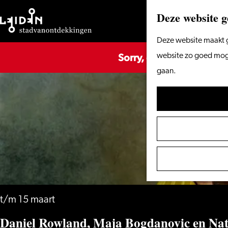
Deze website g
Ga
Deze website maakt g
Sorry, deze activiteit is
naar
website zo goed mogel
de
gaan.
homepage
t/m 15 maart
Daniel Rowland, Maja Bogdanovic en Nat