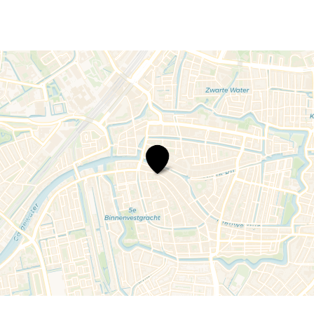
Daniel
Rowland,
Maja
Bogdanovic
en
Natacha
Kudritskaja
–
Verklärte
Nacht