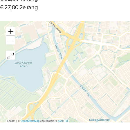
€ 27,00 2e rang
Leaflet
|
©
OpenStreetMap
contributors ©
CARTO