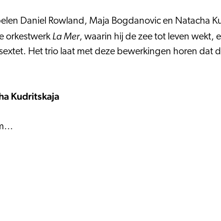
spelen Daniel Rowland, Maja Bogdanovic en Natacha Kud
La Mer
he orkestwerk
, waarin hij de zee tot leven wek
ksextet. Het trio laat met deze bewerkingen horen dat
ha Kudritskaja
som…