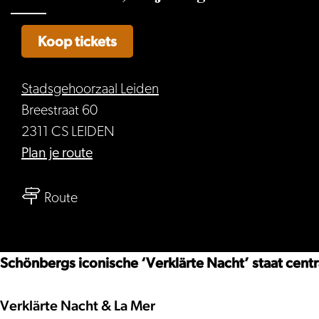
Koop tickets
Stadsgehoorzaal Leiden
Breestraat 60
2311 CS LEIDEN
naar
Plan je route
Daniel
naar
Rowland,
Route
Daniel
Maja
Rowland,
Bogdanovic
Maja
en
Schönbergs iconische ‘Verklärte Nacht’ staat centr
Bogdanovic
Natacha
en
Kudritskaja
Verklärte Nacht & La Mer