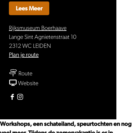
Lees Meer
Rijksmuseum Boerhaave
Lange Sint Agnietenstraat 10
2312 WC LEIDEN
naar
Plan je route
Zomervakantie
naar
bij
Route
Zomervakantie
Rijksmuseum
van
Website
bij
Boerhaave
Zomervakantie
Rijksmuseum
bij
Facebook
Instagram
Boerhaave
Rijksmuseum
Rijksmuseum
Rijksmuseum
Boerhaave
Boerhaave
Boerhaave
Workshops, een schateiland, speurtochten en nog
veel meer. Tijdens de zomervakantie is er in