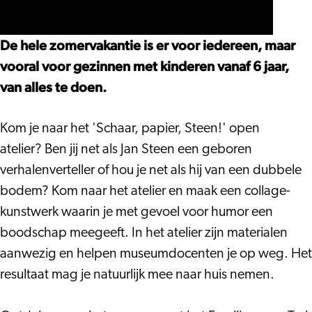
Lakenhal
Lakenhal
Museum
Museum
Museum
De
De
De
De hele zomervakantie is er voor iedereen, maar
Lakenhal
Lakenhal
Lakenhal
vooral voor gezinnen met kinderen vanaf 6 jaar,
van alles te doen.
Kom je naar het 'Schaar, papier, Steen!' open
atelier? Ben jij net als Jan Steen een geboren
verhalenverteller of hou je net als hij van een dubbele
bodem? Kom naar het atelier en maak een collage-
kunstwerk waarin je met gevoel voor humor een
boodschap meegeeft. In het atelier zijn materialen
aanwezig en helpen museumdocenten je op weg. Het
resultaat mag je natuurlijk mee naar huis nemen.