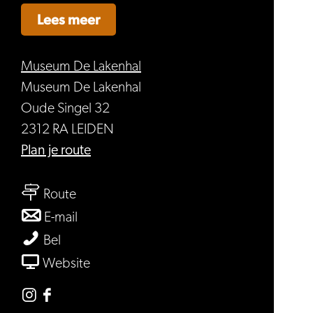
Lees meer
Museum De Lakenhal
Museum De Lakenhal
Oude Singel 32
2312 RA LEIDEN
naar
Plan je route
Zomervakantie
naar
bij
Route
Zomervakantie
Museum
naar
E-mail
bij
De
Zomervakantie
Zomervakantie
Bel
Museum
Lakenhal
bij
bij
van
Website
De
Museum
Museum
Zomervakantie
Lakenhal
De
De
bij
Instagram
Facebook