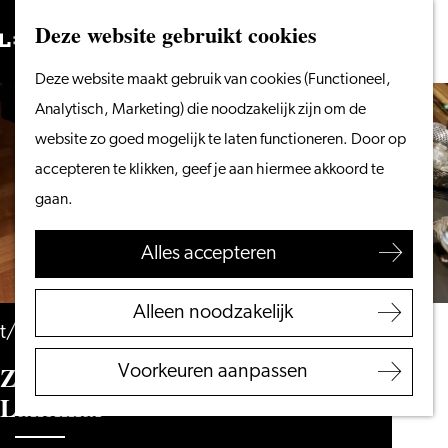
Vanaf het water
Deze website gebruikt cookies
Zoeken
Fietsen &
Menu
Zoeken
Ga
Deze website maakt gebruik van cookies (Functioneel,
wandelen
naar
Analytisch, Marketing) die noodzakelijk zijn om de
Winkelen
de
website zo goed mogelijk te laten functioneren. Door op
Eten & drinken
homepage
accepteren te klikken, geef je aan hiermee akkoord te
Met kinderen
gaan.
Blogs
Alles accepteren
Plan je bezoek
VVV Leiden
Alleen noodzakelijk
Bereikbaarheid
t/m 30 augustus
Overnachten
Zomervakantie bij Museum De
Voorkeuren aanpassen
Regio Leiden
Lakenhal