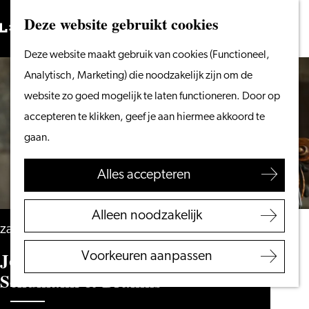
Vanaf het water
Deze website gebruikt cookies
Zoeken
Fietsen &
Menu
Zoeken
Ga
Deze website maakt gebruik van cookies (Functioneel,
wandelen
naar
Analytisch, Marketing) die noodzakelijk zijn om de
Winkelen
de
website zo goed mogelijk te laten functioneren. Door op
Eten & drinken
homepage
accepteren te klikken, geef je aan hiermee akkoord te
Met kinderen
gaan.
Blogs
Alles accepteren
Plan je bezoek
VVV Leiden
Alleen noodzakelijk
Bereikbaarheid
zaterdag 28 november
Overnachten
Joshua Brown & Paolo Giacometti –
Voorkeuren aanpassen
Regio Leiden
Schumann & Brahms