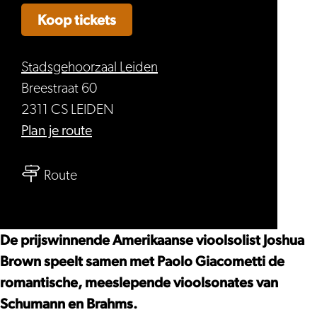
Koop tickets
Stadsgehoorzaal Leiden
Breestraat 60
2311 CS LEIDEN
naar
Plan je route
Joshua
naar
Brown
Route
Joshua
&
Brown
Paolo
&
Giacometti
De prijswinnende Amerikaanse vioolsolist Joshua
Paolo
–
Brown speelt samen met Paolo Giacometti de
Giacometti
Schumann
romantische, meeslepende vioolsonates van
–
&
Schumann en Brahms.