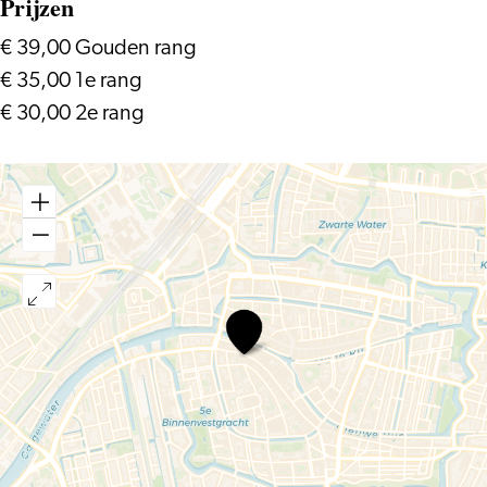
Prijzen
€ 39,00 Gouden rang
€ 35,00 1e rang
€ 30,00 2e rang
Joshua
Brown
&
Paolo
Giacometti
–
Schumann
&
Brahms