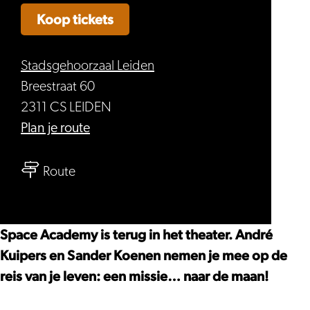
Koop tickets
Stadsgehoorzaal Leiden
Breestraat 60
2311 CS LEIDEN
naar
Plan je route
Space
naar
Academy
Route
Space
Live
Academy
met
Live
André
Space Academy is terug in het theater. André
met
Kuipers
Kuipers en Sander Koenen nemen je mee op de
André
reis van je leven: een missie… naar de maan!
Kuipers