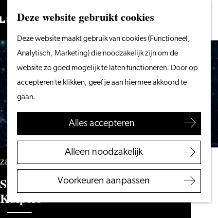
Vanaf het water
Deze website gebruikt cookies
Zoeken
Fietsen &
Menu
Zoeken
Ga
Deze website maakt gebruik van cookies (Functioneel,
wandelen
naar
Analytisch, Marketing) die noodzakelijk zijn om de
Winkelen
de
website zo goed mogelijk te laten functioneren. Door op
Eten & drinken
homepage
accepteren te klikken, geef je aan hiermee akkoord te
Met kinderen
gaan.
Blogs
Alles accepteren
Plan je bezoek
VVV Leiden
Alleen noodzakelijk
Bereikbaarheid
zaterdag 13 februari 2027
Overnachten
Space Academy Live met André
Voorkeuren aanpassen
Regio Leiden
Kuipers