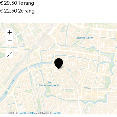
€ 29,50 1e rang
€ 22,50 2e rang
Space
Academy
Live
met
André
Kuipers
Leaflet
|
©
OpenStreetMap
contributors ©
CARTO