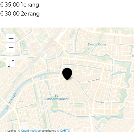
€ 35,00 1e rang
€ 30,00 2e rang
Camerata
RCO
&
Florian
Verweij
–
Dvořák
&
Weinberg
Leaflet
|
©
OpenStreetMap
contributors ©
CARTO