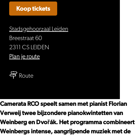
Koop tickets
Stadsgehoorzaal Leiden
Breestraat 60
2311 CS LEIDEN
naar
Plan je route
Camerata
naar
RCO
Route
Camerata
&
RCO
Florian
&
Verweij
Camerata RCO speelt samen met pianist Florian
Florian
–
Verweij twee bijzondere pianokwintetten van
Verweij
Dvořák
Weinberg en Dvořák. Het programma combineert
–
&
Weinbergs intense, aangrijpende muziek met de