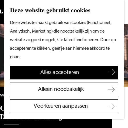
Vanaf het water
Deze website gebruikt cookies
Zoeken
Fietsen &
Menu
Zoeken
Ga
Deze website maakt gebruik van cookies (Functioneel,
wandelen
naar
Analytisch, Marketing) die noodzakelijk zijn om de
Winkelen
de
website zo goed mogelijk te laten functioneren. Door op
Eten & drinken
homepage
accepteren te klikken, geef je aan hiermee akkoord te
Met kinderen
gaan.
Blogs
Alles accepteren
Plan je bezoek
VVV Leiden
Alleen noodzakelijk
Bereikbaarheid
woensdag 17 februari 2027
Overnachten
Camerata RCO & Florian Verweij –
Voorkeuren aanpassen
Regio Leiden
Dvořák & Weinberg