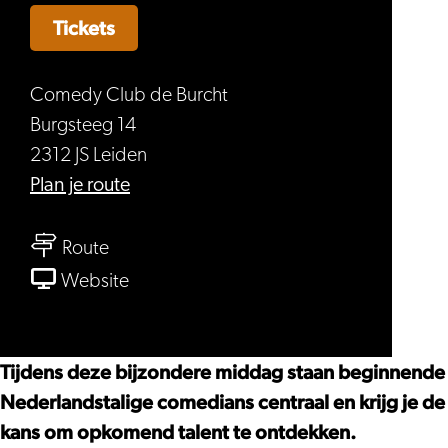
Tickets
Comedy Club de Burcht
Burgsteeg 14
2312 JS Leiden
naar
Plan je route
Open
naar
Mic
Route
Open
-
van
Website
Mic
Comedy
Open
-
Sunday
Mic
Comedy
Afternoon
-
Tijdens deze bijzondere middag staan beginnende
Sunday
Comedy
Nederlandstalige comedians centraal en krijg je de
Afternoon
Sunday
kans om opkomend talent te ontdekken.