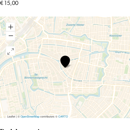
€ 15,00
Open
Mic
-
Comedy
Sunday
Afternoon
Leaflet
|
©
OpenStreetMap
contributors ©
CARTO