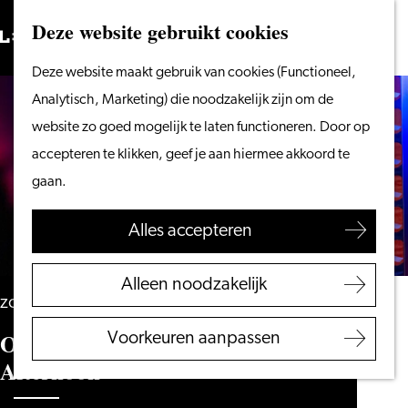
Vanaf het water
Deze website gebruikt cookies
Zoeken
Fietsen &
Menu
Zoeken
Ga
Deze website maakt gebruik van cookies (Functioneel,
wandelen
naar
Analytisch, Marketing) die noodzakelijk zijn om de
Winkelen
de
website zo goed mogelijk te laten functioneren. Door op
Eten & drinken
homepage
accepteren te klikken, geef je aan hiermee akkoord te
Met kinderen
gaan.
Blogs
Alles accepteren
Plan je bezoek
VVV Leiden
Alleen noodzakelijk
Bereikbaarheid
zondag 10 januari 2027
Overnachten
Open Mic - Comedy Sunday
Voorkeuren aanpassen
Regio Leiden
Afternoon