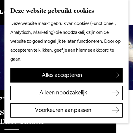
Vanaf het water
Deze website gebruikt cookies
Zoeken
Fietsen &
Menu
Zoeken
Ga
Deze website maakt gebruik van cookies (Functioneel,
wandelen
naar
Analytisch, Marketing) die noodzakelijk zijn om de
Winkelen
de
website zo goed mogelijk te laten functioneren. Door op
Eten & drinken
homepage
accepteren te klikken, geef je aan hiermee akkoord te
Met kinderen
gaan.
Blogs
Alles accepteren
Plan je bezoek
VVV Leiden
Alleen noodzakelijk
Bereikbaarheid
zaterdag 10 oktober
Overnachten
Spot aan! (5+) – A.vontura Silent
Voorkeuren aanpassen
Regio Leiden
Disco Theater