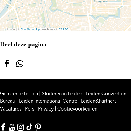
Disco
Theater
Leaflet
|
©
OpenStreetMap
contributors ©
CARTO
Deel deze pagina
Deel
Deel
deze
deze
pagina
pagina
Gemeente Leiden
op
op
|
Studeren in Leiden
|
Leiden Convention
Bureau
|
Leiden International Centre
|
Leiden&Partners
|
Facebook
WhatsApp
Vacatures
|
Pers
|
Privacy
|
Cookievoorkeuren