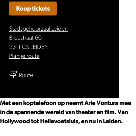
Koop tickets
Stadsgehoorzaal Leiden
Breestraat 60
2311 CS LEIDEN
naar
Plan je route
Spot
naar
aan!
Route
Spot
(5+)
aan!
–
(5+)
A.vontura
Met een koptelefoon op neemt Arie Vontura mee
–
Silent
in de spannende wereld van theater en film. Van
A.vontura
Disco
Hollywood tot Hellevoetsluis, en nu in Leiden.
Silent
Theater