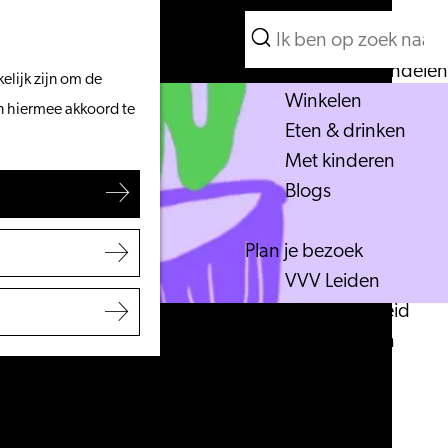
Wat te doen
Zoeken
Vanaf het water
Menu
Zoeken
Fietsen & wandelen
elijk zijn om de
Winkelen
an hiermee akkoord te
Eten & drinken
Met kinderen
Blogs
Plan je bezoek
VVV Leiden
Bereikbaarheid
Overnachten
Regio Leiden