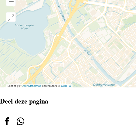
Leaflet
|
©
OpenStreetMap
contributors ©
CARTO
Deel deze pagina
Deel
Deel
deze
deze