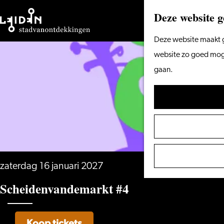
Deze website g
Ga
Deze website maakt g
naar
website zo goed mogel
de
gaan.
homepage
zaterdag 16 januari 2027
Scheidenvandemarkt #4
Koop tickets