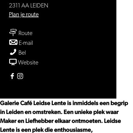
2311 AA LEIDEN
naar
Plan je route
Galerie
naar
Café
Route
Galerie
Leidse
naar
E-mail
Café
Lente
Galerie
Galerie
Bel
Leidse
Café
Café
van
Website
Lente
Leidse
Leidse
Galerie
Lente
Lente
Café
Facebook
Instagram
Leidse
Galerie
Galerie
Lente
Café
Café
Galerie Café Leidse Lente is inmiddels een begrip
Leidse
Leidse
in Leiden en omstreken. Een unieke plek waar
Lente
Lente
Maker en Liefhebber elkaar ontmoeten. Leidse
Lente is een plek die enthousiasme,