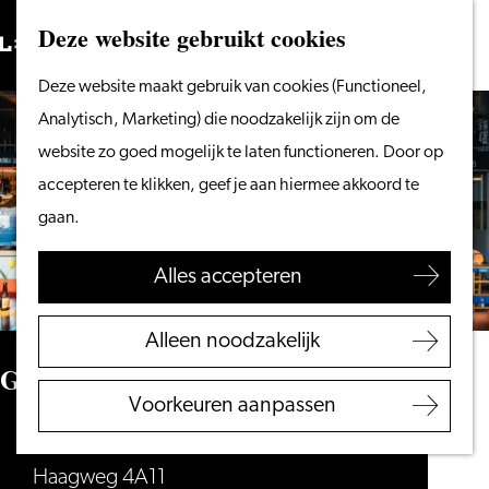
Vanaf het water
Deze website gebruikt cookies
Zoeken
Fietsen &
Menu
Zoeken
Ga
Deze website maakt gebruik van cookies (Functioneel,
wandelen
naar
Analytisch, Marketing) die noodzakelijk zijn om de
Winkelen
de
website zo goed mogelijk te laten functioneren. Door op
Eten & drinken
homepage
accepteren te klikken, geef je aan hiermee akkoord te
Met kinderen
gaan.
Blogs
Alles accepteren
Plan je bezoek
VVV Leiden
Alleen noodzakelijk
Bereikbaarheid
Galerie Café Leidse Lente
Overnachten
Voorkeuren aanpassen
Regio Leiden
Galerie Café Leidse Lente
Haagweg 4A11