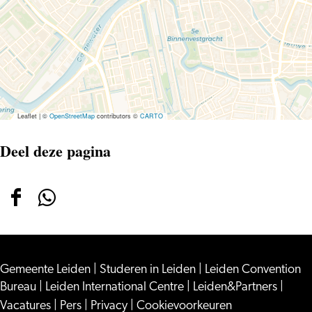
Lente
Leaflet
|
©
OpenStreetMap
contributors ©
CARTO
Deel deze pagina
Deel
Deel
deze
deze
pagina
pagina
Gemeente Leiden
op
op
|
Studeren in Leiden
|
Leiden Convention
Bureau
|
Leiden International Centre
|
Leiden&Partners
|
Facebook
WhatsApp
Vacatures
|
Pers
|
Privacy
|
Cookievoorkeuren