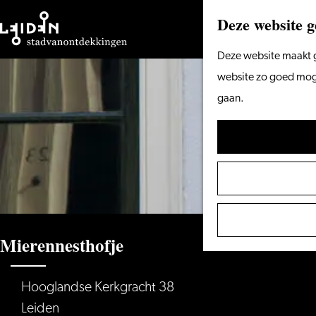
Deze website g
Ga
Deze website maakt g
naar
website zo goed mogel
de
gaan.
homepage
Mierennesthofje
Hooglandse Kerkgracht 38
Leiden