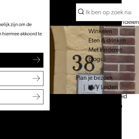
Wat te doen
Zoeken
Vanaf het water
Menu
Zoeken
Fietsen & wandelen
elijk zijn om de
Winkelen
an hiermee akkoord te
Eten & drinken
Met kinderen
Blogs
Plan je bezoek
VVV Leiden
Bereikbaarheid
Overnachten
Regio Leiden