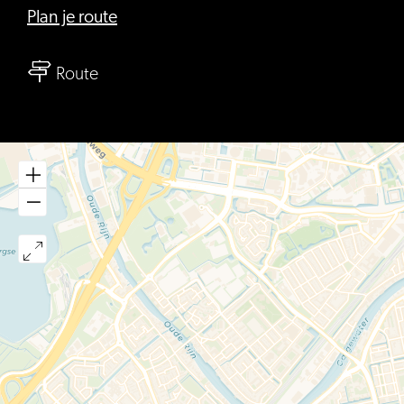
naar
Plan je route
Mierennesthofje
naar
Route
Mierennesthofje