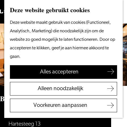
Vanaf het water
Deze website gebruikt cookies
Zoeken
Fietsen &
Menu
Zoeken
Ga
Deze website maakt gebruik van cookies (Functioneel,
wandelen
naar
Analytisch, Marketing) die noodzakelijk zijn om de
Winkelen
de
website zo goed mogelijk te laten functioneren. Door op
Eten & drinken
homepage
accepteren te klikken, geef je aan hiermee akkoord te
Met kinderen
gaan.
Blogs
Alles accepteren
Plan je bezoek
VVV Leiden
Alleen noodzakelijk
Bereikbaarheid
Bar Lokaal - bar & bistro
Overnachten
Voorkeuren aanpassen
Regio Leiden
Bar Lokaal
Hartesteeg 13