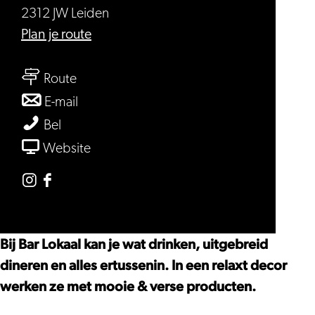
2312 JW Leiden
naar
Plan je route
Bar
naar
Lokaal
Route
Bar
-
naar
E-mail
Lokaal
bar
Bar
Bar
Bel
-
&
Lokaal
Lokaal
van
Website
bar
bistro
-
-
Bar
&
bar
bar
Lokaal
Instagram
Facebook
bistro
&
&
-
Bar
Bar
bistro
bistro
bar
Lokaal
Lokaal
Bij Bar Lokaal kan je wat drinken, uitgebreid
&
-
-
dineren en alles ertussenin. In een relaxt decor
bistro
bar
bar
werken ze met mooie & verse producten.
&
&