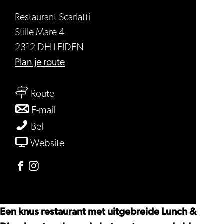
Restaurant Scarlatti
Stille Mare 4
2312 DH LEIDEN
naar
Plan je route
Restaurant
naar
Scarlatti
Route
Restaurant
naar
E-mail
Scarlatti
Restaurant
Restaurant
Bel
Scarlatti
Scarlatti
van
Website
Restaurant
Scarlatti
Facebook
Instagram
Restaurant
Restaurant
Scarlatti
Scarlatti
Een knus restaurant met uitgebreide Lunch &