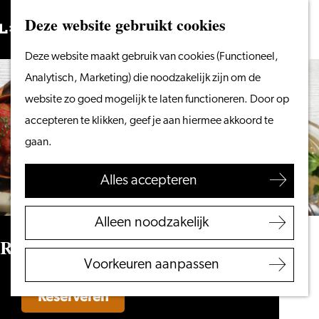
Vanaf het water
Deze website gebruikt cookies
Zoeken
Fietsen &
Menu
Zoeken
Ga
Deze website maakt gebruik van cookies (Functioneel,
wandelen
naar
Analytisch, Marketing) die noodzakelijk zijn om de
Winkelen
de
website zo goed mogelijk te laten functioneren. Door op
Eten & drinken
homepage
accepteren te klikken, geef je aan hiermee akkoord te
Met kinderen
gaan.
Blogs
Alles accepteren
Plan je bezoek
VVV Leiden
Alleen noodzakelijk
Bereikbaarheid
Restaurant Scarlatti
Overnachten
Voorkeuren aanpassen
Regio Leiden
Reserveren