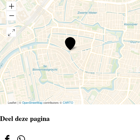
Restaurant
Scarlatti
Leaflet
|
©
OpenStreetMap
contributors ©
CARTO
Deel deze pagina