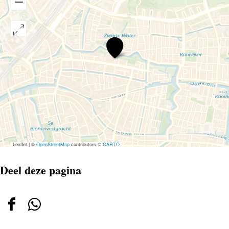
Ambachtsplein
Leaflet
|
©
OpenStreetMap
contributors ©
CARTO
Deel deze pagina
Deel
Deel
deze
deze