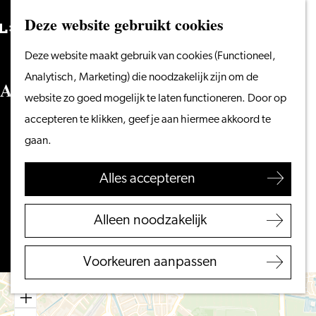
Vanaf het water
Deze website gebruikt cookies
Zoeken
Fietsen &
Menu
Zoeken
Ga
Deze website maakt gebruik van cookies (Functioneel,
wandelen
naar
Analytisch, Marketing) die noodzakelijk zijn om de
Winkelen
Ambachtsplein
de
website zo goed mogelijk te laten functioneren. Door op
Eten & drinken
homepage
accepteren te klikken, geef je aan hiermee akkoord te
Met kinderen
Langegracht 70C
gaan.
Blogs
Leiden
naar
Plan je route
Alles accepteren
Plan je bezoek
Ambachtsplein
VVV Leiden
naar
Route
Alleen noodzakelijk
Bereikbaarheid
Ambachtsplein
Overnachten
Voorkeuren aanpassen
Regio Leiden