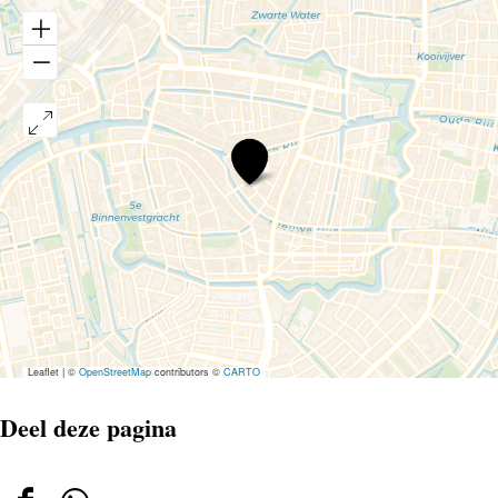
De
Klare
Lijn
Leaflet
|
©
OpenStreetMap
contributors ©
CARTO
Deel deze pagina