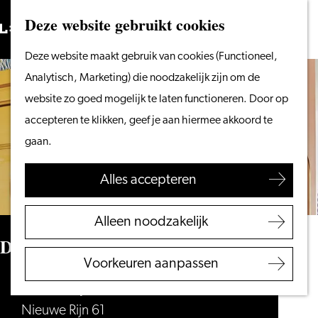
Vanaf het water
Deze website gebruikt cookies
Zoeken
Fietsen &
Menu
Zoeken
Ga
Deze website maakt gebruik van cookies (Functioneel,
wandelen
naar
Analytisch, Marketing) die noodzakelijk zijn om de
Winkelen
de
website zo goed mogelijk te laten functioneren. Door op
Eten & drinken
homepage
accepteren te klikken, geef je aan hiermee akkoord te
Met kinderen
gaan.
Blogs
Alles accepteren
Plan je bezoek
VVV Leiden
Alleen noodzakelijk
Bereikbaarheid
De Klare Lijn
Overnachten
Voorkeuren aanpassen
Regio Leiden
De Klare Lijn
Nieuwe Rijn 61