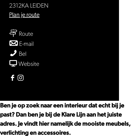
2312KA LEIDEN
naar
Plan je route
De
naar
Klare
Route
De
Lijn
naar
E-mail
Klare
De
De
Bel
Lijn
Klare
Klare
van
Website
Lijn
Lijn
De
Klare
Facebook
Instagram
Lijn
De
De
Klare
Klare
Ben je op zoek naar een interieur dat echt bij je
Lijn
Lijn
past? Dan ben je bij de Klare Lijn aan het juiste
adres. Je vindt hier namelijk de mooiste meubels,
verlichting en accessoires.