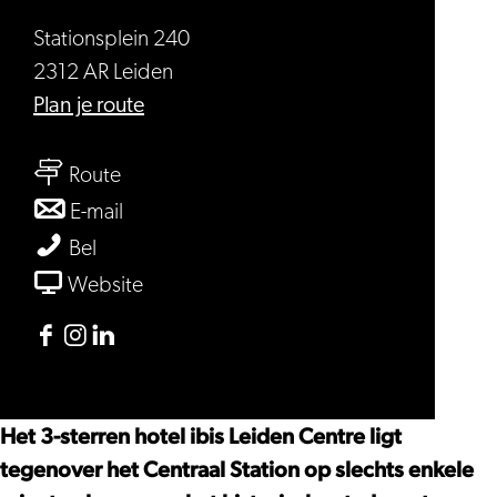
Stationsplein 240
2312 AR Leiden
naar
Plan je route
Hotel
naar
ibis
Route
Hotel
Leiden
naar
E-mail
ibis
Centre
Hotel
Hotel
Bel
Leiden
ibis
ibis
van
Website
Centre
Leiden
Leiden
Hotel
Centre
Centre
ibis
Facebook
Instagram
Linkedin
Leiden
Hotel
Hotel
Hotel
Centre
ibis
ibis
ibis
Het 3-sterren hotel ibis Leiden Centre ligt
Leiden
Leiden
Leiden
tegenover het Centraal Station op slechts enkele
Centre
Centre
Centre