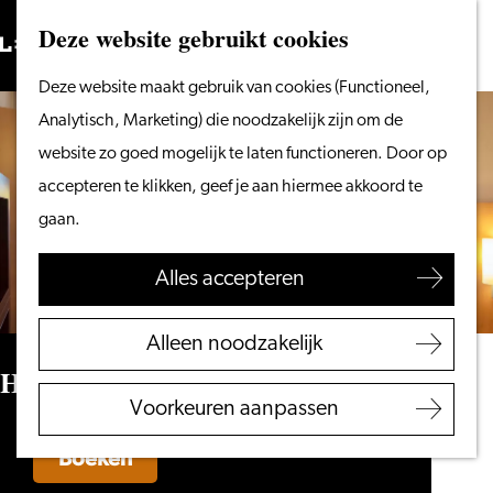
Vanaf het water
Deze website gebruikt cookies
Zoeken
Fietsen &
Menu
Zoeken
Ga
Deze website maakt gebruik van cookies (Functioneel,
wandelen
naar
Analytisch, Marketing) die noodzakelijk zijn om de
Winkelen
de
website zo goed mogelijk te laten functioneren. Door op
Eten & drinken
homepage
accepteren te klikken, geef je aan hiermee akkoord te
Met kinderen
gaan.
Blogs
Alles accepteren
Plan je bezoek
VVV Leiden
Alleen noodzakelijk
Bereikbaarheid
Hotel ibis Leiden Centre
Overnachten
Voorkeuren aanpassen
Regio Leiden
Boeken