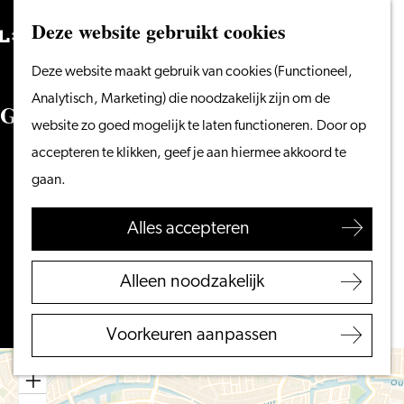
Vanaf het water
Deze website gebruikt cookies
Zoeken
Fietsen &
Menu
Zoeken
Ga
Deze website maakt gebruik van cookies (Functioneel,
wandelen
naar
Analytisch, Marketing) die noodzakelijk zijn om de
Winkelen
Galerie de rode cirkel
de
website zo goed mogelijk te laten functioneren. Door op
Eten & drinken
homepage
accepteren te klikken, geef je aan hiermee akkoord te
Met kinderen
Doezastraat 26
gaan.
Blogs
2311 HB LEIDEN
naar
Plan je route
Alles accepteren
Plan je bezoek
Galerie
VVV Leiden
naar
de
Route
Alleen noodzakelijk
Bereikbaarheid
Galerie
rode
Overnachten
de
cirkel
Voorkeuren aanpassen
Regio Leiden
rode
cirkel