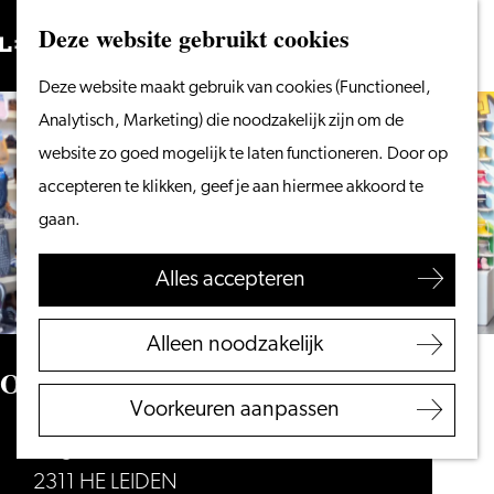
Vanaf het water
Deze website gebruikt cookies
Zoeken
Fietsen &
Menu
Zoeken
Ga
Deze website maakt gebruik van cookies (Functioneel,
wandelen
naar
Analytisch, Marketing) die noodzakelijk zijn om de
Winkelen
de
website zo goed mogelijk te laten functioneren. Door op
Eten & drinken
homepage
accepteren te klikken, geef je aan hiermee akkoord te
Met kinderen
gaan.
Blogs
Alles accepteren
Plan je bezoek
VVV Leiden
Alleen noodzakelijk
Bereikbaarheid
Oerlemans Kinderschoenen
Overnachten
Voorkeuren aanpassen
Regio Leiden
Hogewoerd 31
2311 HE LEIDEN