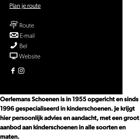
naar
Plan je route
Oerlemans
naar
Kinderschoenen
Route
Oerlemans
naar
E-mail
Kinderschoenen
Oerlemans
Oerlemans
Bel
Kinderschoenen
Kinderschoenen
van
Website
Oerlemans
Kinderschoenen
Facebook
Instagram
Oerlemans
Oerlemans
Kinderschoenen
Kinderschoenen
Oerlemans Schoenen is in 1955 opgericht en sinds
1996 gespecialiseerd in kinderschoenen. Je krijgt
hier persoonlijk advies en aandacht, met een groot
aanbod aan kinderschoenen in alle soorten en
maten.