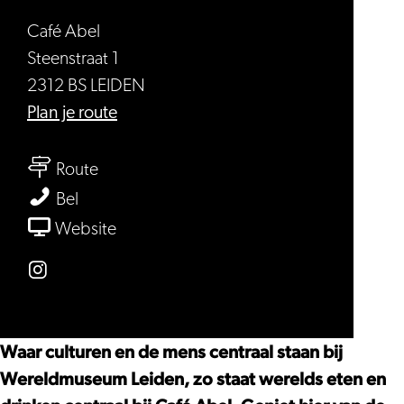
Café Abel
Steenstraat 1
2312 BS LEIDEN
naar
Plan je route
Café
naar
Abel
Route
Café
Café
Bel
Abel
Abel
van
Website
Café
Abel
Instagram
Café
Abel
Waar culturen en de mens centraal staan bij
Wereldmuseum Leiden, zo staat werelds eten en