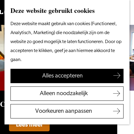
Vanaf het water
Deze website gebruikt cookies
Zoeken
Fietsen &
Menu
Zoeken
Ga
Deze website maakt gebruik van cookies (Functioneel,
wandelen
naar
Analytisch, Marketing) die noodzakelijk zijn om de
Winkelen
de
website zo goed mogelijk te laten functioneren. Door op
Eten & drinken
homepage
accepteren te klikken, geef je aan hiermee akkoord te
Met kinderen
gaan.
Blogs
Alles accepteren
Plan je bezoek
VVV Leiden
Alleen noodzakelijk
Bereikbaarheid
Café Abel
Overnachten
Voorkeuren aanpassen
Regio Leiden
Lees meer