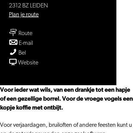
2312 BZ LEIDEN
naar
Plan je route
Petit
naar
Restaurant
Route
Petit
de
naar
E-mail
Restaurant
Valk
Petit
Petit
Bel
de
Restaurant
Restaurant
van
Website
Valk
de
de
Petit
Valk
Valk
Restaurant
de
Voor ieder wat wils, van een drankje tot een hapje
Valk
of een gezellige borrel. Voor de vroege vogels een
kopje koffie met ontbijt.
Voor verjaardagen, bruiloften of andere feesten kunt u