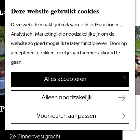
Vanaf het water
Deze website gebruikt cookies
Zoeken
Fietsen &
Menu
Zoeken
Ga
Deze website maakt gebruik van cookies (Functioneel,
wandelen
naar
Analytisch, Marketing) die noodzakelijk zijn om de
Winkelen
de
website zo goed mogelijk te laten functioneren. Door op
Eten & drinken
homepage
accepteren te klikken, geef je aan hiermee akkoord te
Met kinderen
gaan.
Blogs
Alles accepteren
Plan je bezoek
VVV Leiden
Alleen noodzakelijk
Bereikbaarheid
Petit Restaurant de Valk
Overnachten
Voorkeuren aanpassen
Regio Leiden
Petit Restaurant de Valk
2e Binnenvestgracht