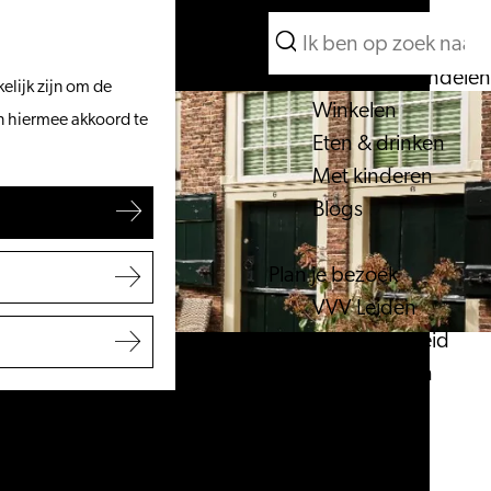
Wat te doen
Zoeken
Vanaf het water
Menu
Zoeken
Fietsen & wandelen
elijk zijn om de
Winkelen
an hiermee akkoord te
Eten & drinken
Met kinderen
Blogs
Plan je bezoek
VVV Leiden
Bereikbaarheid
Overnachten
Regio Leiden