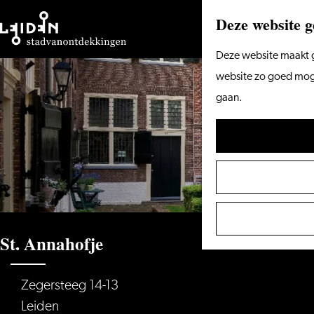
Deze website g
Ga
Deze website maakt g
naar
website zo goed mogel
de
gaan.
homepage
St. Annahofje
Zegersteeg 14-13
Leiden