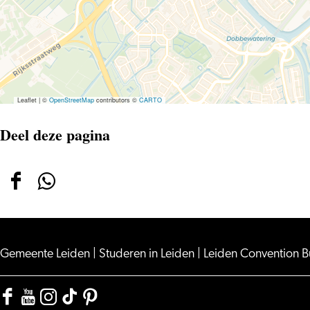
Leaflet
|
©
OpenStreetMap
contributors ©
CARTO
Deel deze pagina
Deel
Deel
deze
deze
pagina
pagina
op
op
Gemeente Leiden
|
Studeren in Leiden
|
Leiden Convention 
Facebook
WhatsApp
Facebook
YouTube
Instagram
TikTok
Pinterest