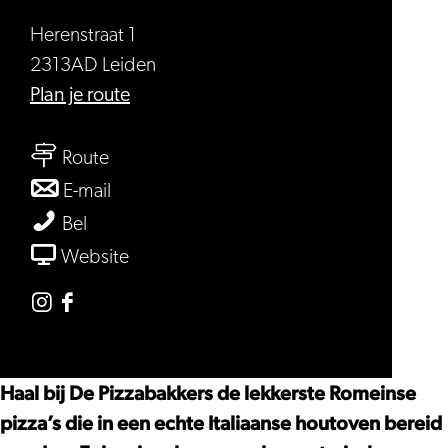
Herenstraat 1
2313AD Leiden
naar
Plan je route
De
naar
Pizzabakkers
Route
De
naar
E-mail
Pizzabakkers
De
De
Bel
Pizzabakkers
Pizzabakkers
van
Website
De
Pizzabakkers
Instagram
Facebook
De
De
Pizzabakkers
Pizzabakkers
Haal bij De Pizzabakkers de lekkerste Romeinse
pizza’s die in een echte Italiaanse houtoven bereid