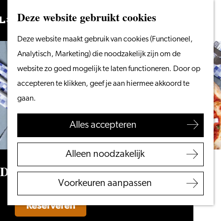
Vanaf het water
Deze website gebruikt cookies
Zoeken
Fietsen &
Menu
Zoeken
Ga
Deze website maakt gebruik van cookies (Functioneel,
wandelen
naar
Analytisch, Marketing) die noodzakelijk zijn om de
Winkelen
de
website zo goed mogelijk te laten functioneren. Door op
Eten & drinken
homepage
accepteren te klikken, geef je aan hiermee akkoord te
Met kinderen
gaan.
Blogs
Alles accepteren
Plan je bezoek
VVV Leiden
Alleen noodzakelijk
Bereikbaarheid
De Pizzabakkers
Overnachten
Voorkeuren aanpassen
Regio Leiden
Reserveren