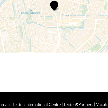
Vooraf
en
Toe
Bureau
|
Leiden International Centre
|
Leiden&Partners
|
Vacat