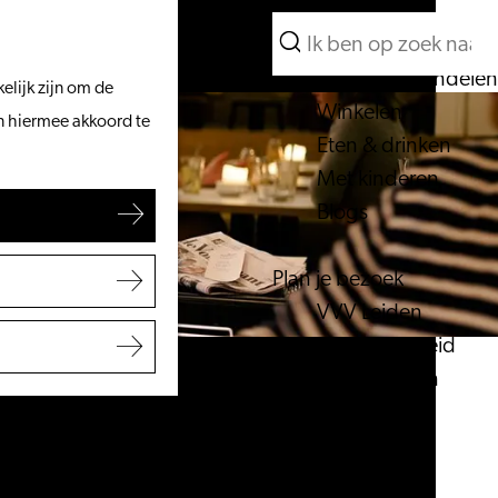
Wat te doen
Zoeken
Vanaf het water
Menu
Zoeken
Fietsen & wandelen
elijk zijn om de
Winkelen
an hiermee akkoord te
Eten & drinken
Met kinderen
Blogs
Plan je bezoek
VVV Leiden
Bereikbaarheid
Overnachten
Regio Leiden