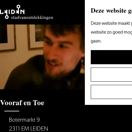
Deze website g
Ga
Deze website maakt g
naar
website zo goed mogel
de
gaan.
homepage
Vooraf en Toe
Botermarkt 9
2311 EM LEIDEN