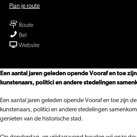
naar
Plan je route
Vooraf
naar
en
Route
Vooraf
Toe
Vooraf
Bel
en
en
van
Website
Toe
Toe
Vooraf
en
Toe
Een aantal jaren geleden opende Vooraf en toe zijn
kunstenaars, politici en andere stedelingen same
Een aantal jaren geleden opende Vooraf en toe zijn de
kunstenaars, politici en andere stedelingen samenkomen
genieten van de historische stad.