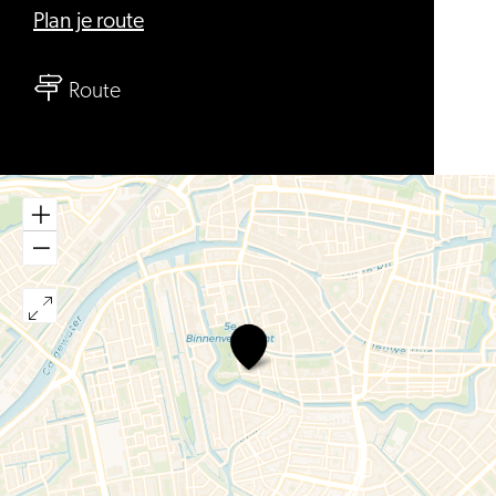
naar
Plan je route
Bethaniënhofje
naar
Route
Bethaniënhofje
Bethaniënhofje