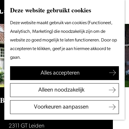
Vanaf het water
Deze website gebruikt cookies
Zoeken
Fietsen &
Menu
Zoeken
Ga
Deze website maakt gebruik van cookies (Functioneel,
wandelen
naar
Analytisch, Marketing) die noodzakelijk zijn om de
Winkelen
de
website zo goed mogelijk te laten functioneren. Door op
Eten & drinken
homepage
accepteren te klikken, geef je aan hiermee akkoord te
Met kinderen
gaan.
Blogs
Alles accepteren
Plan je bezoek
VVV Leiden
Alleen noodzakelijk
Bereikbaarheid
Bethaniënhofje
Overnachten
Voorkeuren aanpassen
Regio Leiden
Bethaniënhof 43
2311 GT Leiden