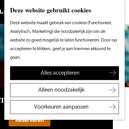
Vanaf het water
Deze website gebruikt cookies
Zoeken
Fietsen &
Menu
Zoeken
Ga
Deze website maakt gebruik van cookies (Functioneel,
wandelen
naar
Analytisch, Marketing) die noodzakelijk zijn om de
Winkelen
de
website zo goed mogelijk te laten functioneren. Door op
Eten & drinken
homepage
accepteren te klikken, geef je aan hiermee akkoord te
Met kinderen
gaan.
Blogs
Alles accepteren
Plan je bezoek
VVV Leiden
Alleen noodzakelijk
Bereikbaarheid
The Fat Pelican
Overnachten
Voorkeuren aanpassen
Regio Leiden
Reserveren