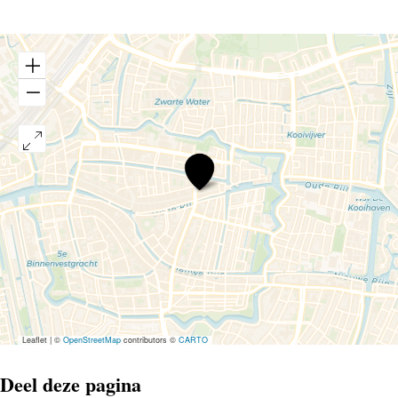
The
Fat
Pelican
Leaflet
|
©
OpenStreetMap
contributors ©
CARTO
Deel deze pagina