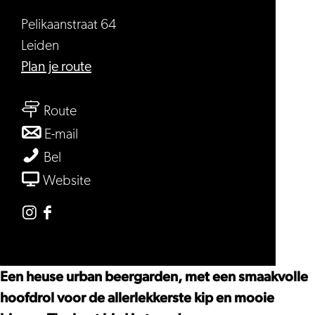
Pelikaanstraat 64
Leiden
naar
Plan je route
The
naar
Fat
Route
The
Pelican
naar
E-mail
Fat
The
The
Bel
Pelican
Fat
Fat
van
Website
Pelican
Pelican
The
Fat
Instagram
Facebook
Pelican
The
The
Fat
Fat
Een heuse urban beergarden, met een smaakvolle
Pelican
Pelican
hoofdrol voor de allerlekkerste kip en mooie