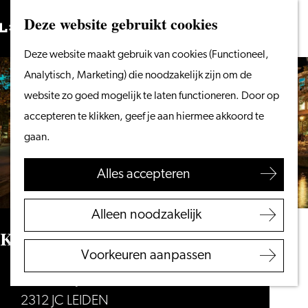
Vanaf het water
Deze website gebruikt cookies
Zoeken
Fietsen &
Menu
Zoeken
Ga
Deze website maakt gebruik van cookies (Functioneel,
wandelen
naar
Analytisch, Marketing) die noodzakelijk zijn om de
Winkelen
de
website zo goed mogelijk te laten functioneren. Door op
Eten & drinken
homepage
accepteren te klikken, geef je aan hiermee akkoord te
Met kinderen
gaan.
Blogs
Alles accepteren
Plan je bezoek
VVV Leiden
Alleen noodzakelijk
Bereikbaarheid
Koornbrug
Overnachten
Voorkeuren aanpassen
Regio Leiden
Nieuwe Rijn
2312 JC LEIDEN