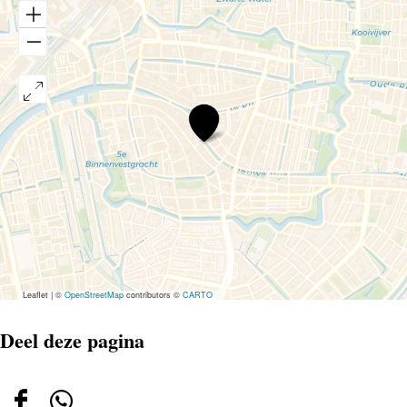
Koornbrug
Leaflet
|
©
OpenStreetMap
contributors ©
CARTO
Deel deze pagina