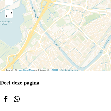
Leaflet
|
©
OpenStreetMap
contributors ©
CARTO
Deel deze pagina
Deel
Deel
deze
deze