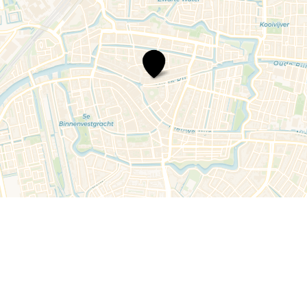
Sint
Janshofje