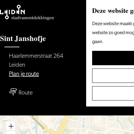
Deze website g
Ga
Deze website maakt g
naar
website zo goed mogel
Sint Janshofje
de
gaan.
homepage
Haarlemmerstraat 264
Leiden
naar
Plan je route
Sint
naar
Janshofje
Route
Sint
Janshofje