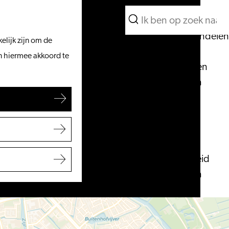
Wat te doen
Zoeken
Vanaf het water
Menu
Zoeken
Fietsen & wandelen
elijk zijn om de
Winkelen
an hiermee akkoord te
Eten & drinken
Met kinderen
Blogs
Plan je bezoek
VVV Leiden
Bereikbaarheid
Overnachten
Regio Leiden