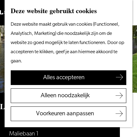
Vanaf het water
Deze website gebruikt cookies
Zoeken
Fietsen &
Menu
Zoeken
Ga
Deze website maakt gebruik van cookies (Functioneel,
wandelen
naar
Analytisch, Marketing) die noodzakelijk zijn om de
Winkelen
de
website zo goed mogelijk te laten functioneren. Door op
Eten & drinken
homepage
accepteren te klikken, geef je aan hiermee akkoord te
Met kinderen
gaan.
Blogs
Alles accepteren
Plan je bezoek
VVV Leiden
Alleen noodzakelijk
Bereikbaarheid
Leiden Water Tours
Overnachten
Voorkeuren aanpassen
Regio Leiden
Leiden Water Tours
Maliebaan 1