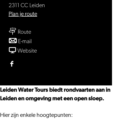
2311 CC Leiden
naar
Plan je route
Leiden
naar
Water
Route
Leiden
Tours
naar
E-mail
Water
Leiden
van
Website
Tours
Water
Leiden
Tours
Water
Facebook
Tours
Leiden
Water
Leiden Water Tours biedt rondvaarten aan in
Tours
Leiden en omgeving met een open sloep.
Hier zijn enkele hoogtepunten: