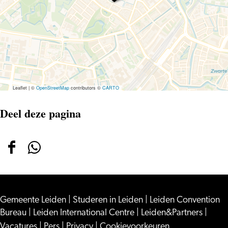
Leaflet
|
©
OpenStreetMap
contributors ©
CARTO
Deel deze pagina
Deel
Deel
deze
deze
pagina
pagina
Gemeente Leiden
op
op
|
Studeren in Leiden
|
Leiden Convention
Bureau
|
Leiden International Centre
|
Leiden&Partners
|
Facebook
WhatsApp
Vacatures
|
Pers
|
Privacy
|
Cookievoorkeuren