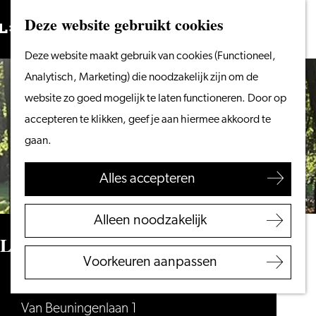
Vanaf het water
Deze website gebruikt cookies
Zoeken
Fietsen &
Menu
Zoeken
Ga
Deze website maakt gebruik van cookies (Functioneel,
wandelen
naar
Analytisch, Marketing) die noodzakelijk zijn om de
Winkelen
de
website zo goed mogelijk te laten functioneren. Door op
Eten & drinken
homepage
accepteren te klikken, geef je aan hiermee akkoord te
Met kinderen
gaan.
Blogs
Alles accepteren
Plan je bezoek
VVV Leiden
Alleen noodzakelijk
Bereikbaarheid
Leidse Hout
Overnachten
Voorkeuren aanpassen
Regio Leiden
Leidse Hout
Van Beuningenlaan 1