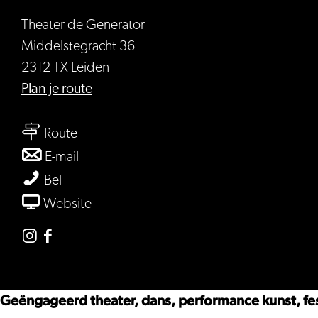
Theater de Generator
Middelstegracht 36
2312 TX Leiden
naar
Plan je route
Theater
naar
de
Route
Theater
Generator
naar
E-mail
de
Theater
Theater
Bel
Generator
de
de
van
Website
Generator
Generator
Theater
de
Instagram
Facebook
Generator
Theater
Theater
de
de
Geëngageerd theater, dans, performance kunst, fest
Generator
Generator