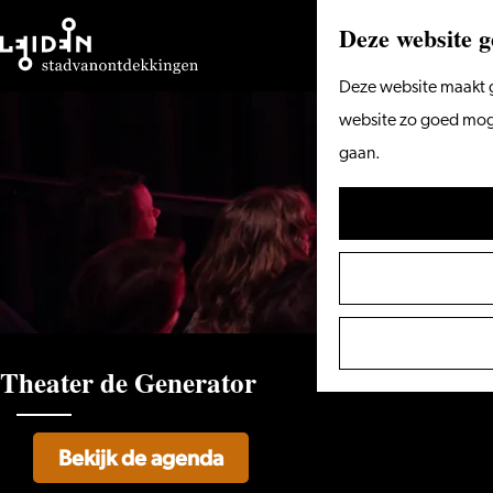
Deze website g
Ga
Deze website maakt g
naar
website zo goed mogel
de
gaan.
homepage
Theater de Generator
Bekijk de agenda