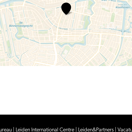
Theater
de
Generator
Bureau
|
Leiden International Centre
|
Leiden&Partners
|
Vacat