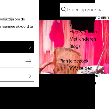
Wat te doen
Zoeken
Vanaf het water
Menu
Zoeken
Fietsen & wandelen
elijk zijn om de
Winkelen
an hiermee akkoord te
Eten & drinken
Met kinderen
Blogs
Plan je bezoek
VVV Leiden
Bereikbaarheid
Overnachten
Regio Leiden