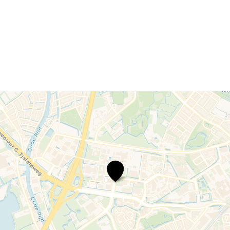
Parkeergarage
Ehrenfestweg