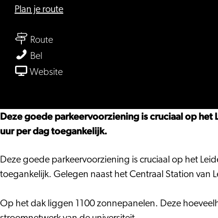
naar
Plan je route
Parkeergarage
naar
Ehrenfestweg
Route
Parkeergarage
Parkeergarage
Bel
Ehrenfestweg
Ehrenfestweg
van
Website
Parkeergarage
Ehrenfestweg
Deze goede parkeervoorziening is cruciaal op het 
uur per dag toegankelijk.
Deze goede parkeervoorziening is cruciaal op het Lei
toegankelijk. Gelegen naast het Centraal Station van L
Op het dak liggen 1100 zonnepanelen. Deze hoeveelhe