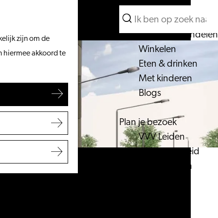
Wat te doen
Zoeken
Vanaf het water
Menu
Zoeken
Fietsen & wandelen
elijk zijn om de
Winkelen
an hiermee akkoord te
Eten & drinken
Met kinderen
Blogs
Plan je bezoek
VVV Leiden
Bereikbaarheid
Overnachten
Regio Leiden