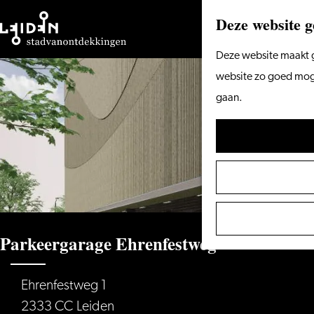
Deze website g
Ga
Deze website maakt g
naar
website zo goed mogel
de
gaan.
homepage
Parkeergarage Ehrenfestweg
Ehrenfestweg 1
2333 CC Leiden