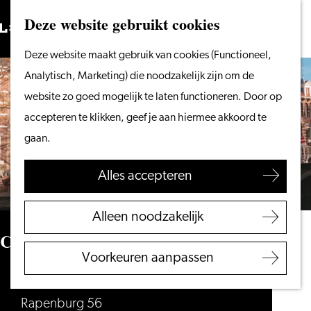
Vanaf het water
Deze website gebruikt cookies
Zoeken
Fietsen &
Menu
Zoeken
Ga
Deze website maakt gebruik van cookies (Functioneel,
wandelen
naar
Analytisch, Marketing) die noodzakelijk zijn om de
Winkelen
de
website zo goed mogelijk te laten functioneren. Door op
Eten & drinken
homepage
accepteren te klikken, geef je aan hiermee akkoord te
Met kinderen
gaan.
Blogs
Alles accepteren
Plan je bezoek
VVV Leiden
Alleen noodzakelijk
Bereikbaarheid
Café Barrera
Overnachten
Voorkeuren aanpassen
Regio Leiden
Barrera
Rapenburg 56