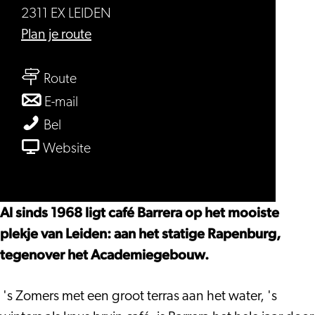
2311 EX LEIDEN
naar
Plan je route
Café
naar
Barrera
Route
Café
naar
E-mail
Barrera
Café
Café
Bel
Barrera
Barrera
van
Website
Café
Barrera
Al sinds 1968 ligt café Barrera op het mooiste
plekje van Leiden: aan het statige Rapenburg,
tegenover het Academiegebouw.
's Zomers met een groot terras aan het water, 's