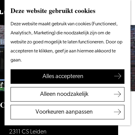
Vanaf het water
Deze website gebruikt cookies
Zoeken
Fietsen &
Menu
Zoeken
Ga
Deze website maakt gebruik van cookies (Functioneel,
wandelen
naar
Analytisch, Marketing) die noodzakelijk zijn om de
Winkelen
de
website zo goed mogelijk te laten functioneren. Door op
Eten & drinken
homepage
accepteren te klikken, geef je aan hiermee akkoord te
Met kinderen
gaan.
Blogs
Alles accepteren
Plan je bezoek
VVV Leiden
Alleen noodzakelijk
Bereikbaarheid
Catharinahof
Overnachten
Voorkeuren aanpassen
Regio Leiden
Catharinahof
2311 CS Leiden