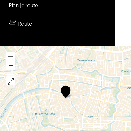
naar
Plan je route
Catharinahof
naar
Route
Catharinahof
Catharinahof