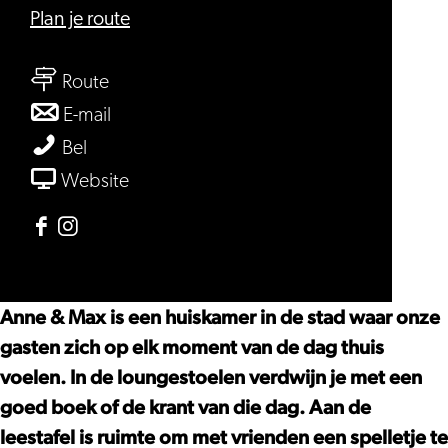
naar
Plan je route
Anne
naar
&
Route
Anne
Max
naar
E-mail
&
Leiden
Anne
Anne
Bel
Max
&
&
van
Website
Leiden
Max
Max
Anne
Leiden
Leiden
&
Facebook
Instagram
Max
Anne
Anne
Leiden
&
&
Anne & Max is een huiskamer in de stad waar onze
Max
Max
gasten zich op elk moment van de dag thuis
Leiden
Leiden
voelen. In de loungestoelen verdwijn je met een
goed boek of de krant van die dag. Aan de
leestafel is ruimte om met vrienden een spelletje te