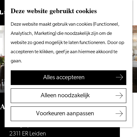
Vanaf het water
Deze website gebruikt cookies
Zoeken
Fietsen &
Menu
Zoeken
Ga
Deze website maakt gebruik van cookies (Functioneel,
wandelen
naar
Analytisch, Marketing) die noodzakelijk zijn om de
Winkelen
de
website zo goed mogelijk te laten functioneren. Door op
Eten & drinken
homepage
accepteren te klikken, geef je aan hiermee akkoord te
Met kinderen
gaan.
Blogs
Alles accepteren
Plan je bezoek
VVV Leiden
Alleen noodzakelijk
Bereikbaarheid
Anne & Max Leiden
Overnachten
Voorkeuren aanpassen
Regio Leiden
Gangetje 2
2311 ER Leiden