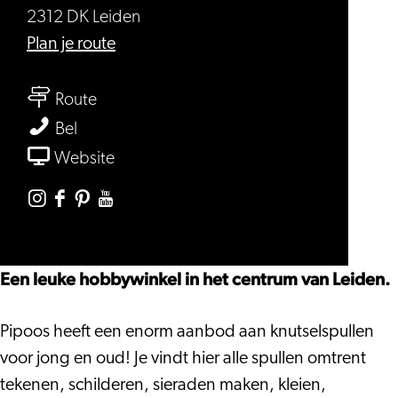
2312 DK Leiden
naar
Plan je route
Pipoos
naar
Route
Pipoos
Pipoos
Bel
van
Website
Pipoos
Instagram
Facebook
Pinterest
Youtube
Pipoos
Pipoos
Pipoos
Pipoos
Een leuke hobbywinkel in het centrum van Leiden.
Pipoos heeft een enorm aanbod aan knutselspullen
voor jong en oud! Je vindt hier alle spullen omtrent
tekenen, schilderen, sieraden maken, kleien,