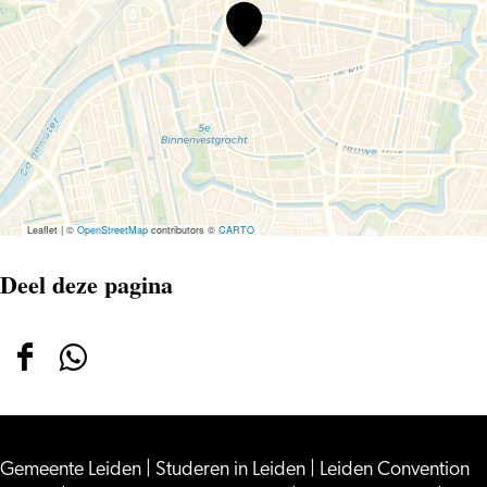
Pipoos
Leaflet
|
©
OpenStreetMap
contributors ©
CARTO
Deel deze pagina
Deel
Deel
deze
deze
pagina
pagina
Gemeente Leiden
op
op
|
Studeren in Leiden
|
Leiden Convention