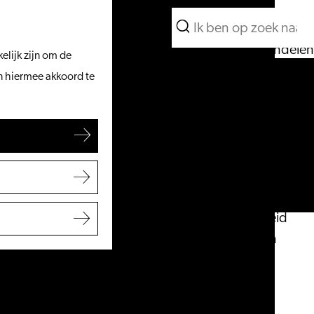
Wat te doen
Zoeken
Vanaf het water
Menu
Zoeken
Fietsen & wandelen
elijk zijn om de
Winkelen
an hiermee akkoord te
Eten & drinken
Met kinderen
Blogs
Plan je bezoek
VVV Leiden
Bereikbaarheid
Overnachten
Regio Leiden