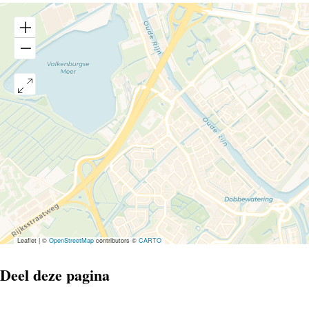
Leaflet
|
©
OpenStreetMap
contributors ©
CARTO
Deel deze pagina