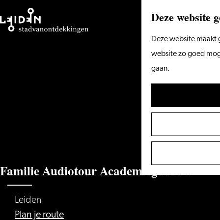
Deze website g
Ga
Deze website maakt g
naar
website zo goed mogel
de
gaan.
homepage
Familie Audiotour Academiegebouw
Leiden
naar
Plan je route