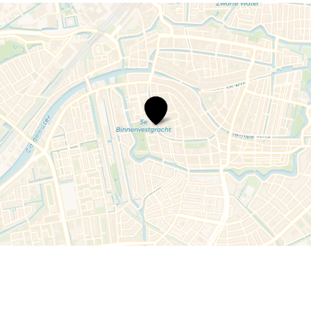
Familie
Audiotour
Academiegebouw