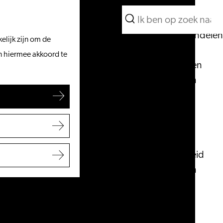
Wat te doen
Zoeken
Vanaf het water
Menu
Zoeken
Fietsen & wandelen
elijk zijn om de
Winkelen
an hiermee akkoord te
Eten & drinken
Met kinderen
Blogs
Plan je bezoek
VVV Leiden
Bereikbaarheid
Overnachten
Regio Leiden