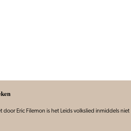
eken
oor Eric Filemon is het Leids volkslied inmiddels niet 