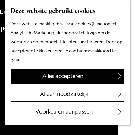
Vanaf het water
Deze website gebruikt cookies
Zoeken
Fietsen &
Menu
Zoeken
Ga
Deze website maakt gebruik van cookies (Functioneel,
wandelen
P
e
r
s
b
e
r
i
c
h
t
naar
Analytisch, Marketing) die noodzakelijk zijn om de
Winkelen
de
website zo goed mogelijk te laten functioneren. Door op
Eten & drinken
homepage
accepteren te klikken, geef je aan hiermee akkoord te
Met kinderen
gaan.
Blogs
Alles accepteren
Plan je bezoek
VVV Leiden
Alleen noodzakelijk
Bereikbaarheid
Overnachten
Voorkeuren aanpassen
Regio Leiden