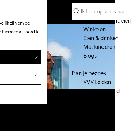
Wat te doen
Zoeken
Vanaf het water
Menu
Zoeken
Fietsen & wandelen
elijk zijn om de
Winkelen
an hiermee akkoord te
Eten & drinken
Met kinderen
Blogs
Plan je bezoek
VVV Leiden
Bereikbaarheid
Overnachten
Regio Leiden