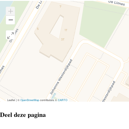
Leaflet
|
©
OpenStreetMap
contributors ©
CARTO
Deel deze pagina