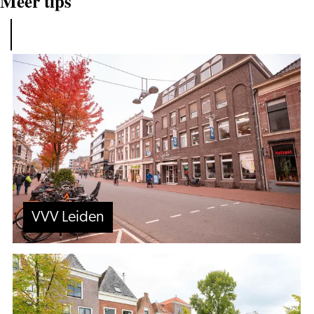
Meer tips
VVV
Leiden
VVV Leiden
Vanaf
het
water